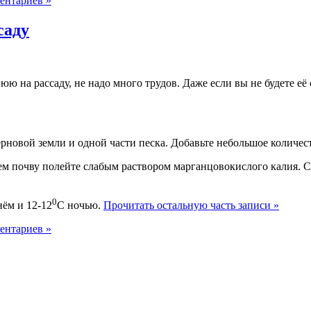
ентариев »
саду
юю на рассаду, не надо много трудов. Даже если вы не будете её
ерновой земли и одной части песка. Добавьте небольшое количес
тем почву полейте слабым раствором марганцовокислого калия. С
0
нём и 12-12
С ночью.
Прочитать остальную часть записи »
ентариев »