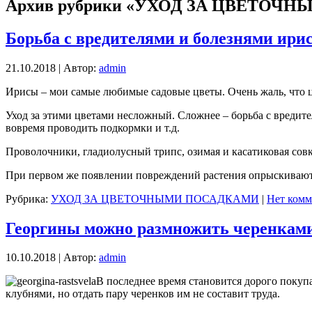
Архив рубрики «УХОД ЗА ЦВЕТОЧ
Борьба с вредителями и болезнями ири
21.10.2018 | Автор:
admin
Ирисы – мои самые любимые садовые цветы. Очень жаль, что ц
Уход за этими цветами несложный. Сложнее – борьба с вредите
вовремя проводить подкормки и т.д.
Проволочники, гладиолусный трипс, озимая и касатиковая совк
При первом же появлении повреждений растения опрыскивают 
Рубрика:
УХОД ЗА ЦВЕТОЧНЫМИ ПОСАДКАМИ
|
Нет комм
Георгины можно размножить черенкам
10.10.2018 | Автор:
admin
В последнее время становится дорого покуп
клубнями, но отдать пару черенков им не составит труда.