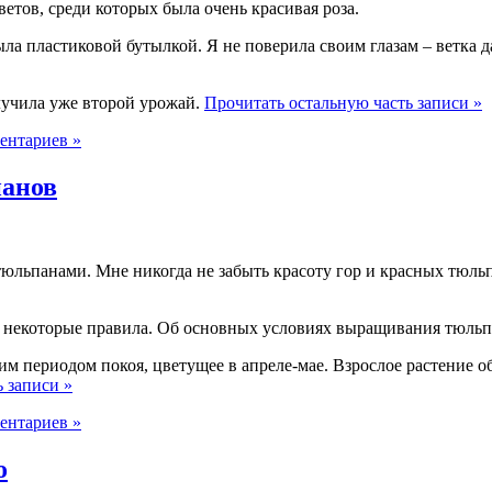
етов, среди которых была очень красивая роза.
ыла пластиковой бутылкой. Я не поверила своим глазам – ветка да
олучила уже второй урожай.
Прочитать остальную часть записи »
ентариев »
панов
 тюльпанами. Мне никогда не забыть красоту гор и красных тюльп
некоторые правила. Об основных условиях выращивания тюльпан
м периодом покоя, цветущее в апреле-мае. Взрослое растение о
 записи »
ентариев »
о