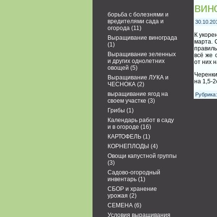
вин
борьба с болезнями и
вредителями сада и
30.10.20
огорода
(11)
К укоре
Выращивание винограда
марта. 
(1)
правиль
Выращивание зеленных
всё же 
и других однолетних
от них 
овощей
(5)
Черенки
Выращивание ЛУКА и
на 1,5-
ЧЕСНОКА
(2)
выращивание ягод на
Рубрика
своем участке
(3)
Грибы
(1)
Календарь работ в саду
и в огороде
(16)
КАРТОФЕЛЬ
(1)
КОРНЕПЛОДЫ
(4)
Овощи капустной группы
(3)
Садово-огородный
инвентарь
(1)
СБОР и хранение
урожая
(2)
СЕМЕНА
(6)
Условия выращивания