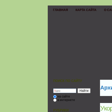
ГЛАВНАЯ
КАРТА САЙТА
О СА
ПОИСК ПО САЙТУ
Арх
на сайте
в интернете
Уко
РУБРИКИ