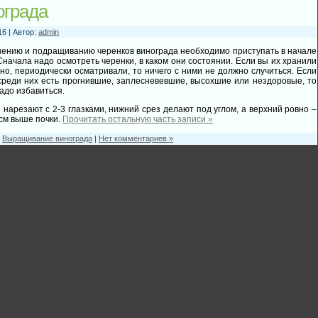
ограда
16 | Автор:
admin
нению и подращиванию черенков винограда необходимо приступать в начале
Сначала надо осмотреть черенки, в каком они состоянии. Если вы их хранили
но, периодически осматривали, то ничего с ними не должно случиться. Если
среди них есть прогнившие, заплесневевшие, высохшие или нездоровые, то
надо избавиться.
 нарезают с 2-3 глазками, нижний срез делают под углом, а верхний ровно –
2см выше почки.
Прочитать остальную часть записи »
:
Выращивание винограда
|
Нет комментариев »