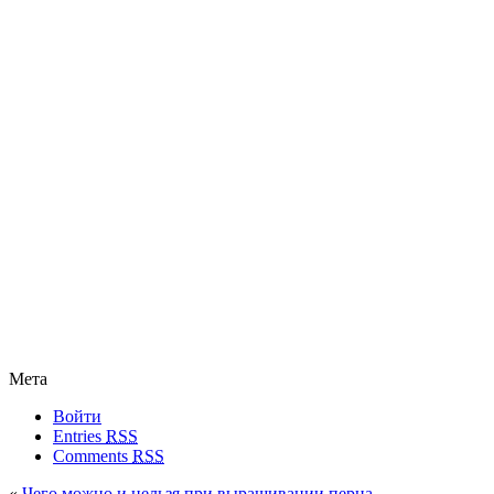
Мета
Войти
Entries
RSS
Comments
RSS
«
Чего можно и нельзя при выращивании перца