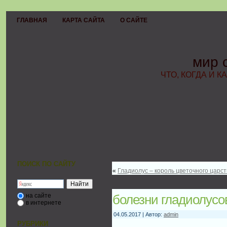
ГЛАВНАЯ
КАРТА САЙТА
О САЙТЕ
мир 
ЧТО, КОГДА И К
ПОИСК ПО САЙТУ
«
Гладиолус – король цветочного царст
на сайте
болезни гладиолусо
в интернете
04.05.2017 | Автор:
admin
РУБРИКИ