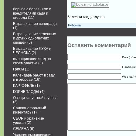
борьба с болезнями и
вредителями сада и
болезни гладиолусов
огорода
(11)
Выращивание винограда
Рубрика:
(1)
Выращивание зеленных
и других однолетних
овощей
(5)
Оставить комментарий
Выращивание ЛУКА и
ЧЕСНОКА
(2)
Имя (обя
выращивание ягод на
своем участке
(3)
E-mail (н
Грибы
(1)
Календарь работ в саду
Web-сайт
и в огороде
(16)
КАРТОФЕЛЬ
(1)
КОРНЕПЛОДЫ
(4)
Овощи капустной группы
(3)
Садово-огородный
инвентарь
(1)
СБОР и хранение
урожая
(2)
СЕМЕНА
(6)
Условия выращивания