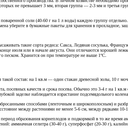
бственного производства. В личном хозяйстве необходимо провес
которых не превышает 3 мм, вторая группа — 2-3 мм и третья гр
поваренной соли (40-60 г на 1 л воды) каждую группу отдельно.
ена уберите в бумажные пакеты для хранения в прохладное, защ
ысаживать такие сорта редиса: Сакса, Ледяная сосулька, Францу
конце июля или в начале августа. Они отличаются хорошей лежк
го песком. Хранится он при температуре не выше 1ºС.
такой состав: на 1 кв.м — один стакан древесной золы, 10 г мо
а, посевных качеств и срока посева. Обычно это 3-4 г на 1 кв.
глубокой заделке наблюдается израстание подсемядольного колен
збросанными способами (ленточным и широкополосным) и разбро
стояние между растениями не менее 5-6 см, между рядками 10-1
в период образования корнеплодов и подкормкой в то же время а
ий: аммиачная селитра (30-40 г), суперфосфат (20-30 г), калийна