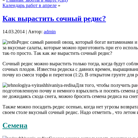
Календарь работ в апреле
»
Как вырастить сочный редис?
14.03.2014 | Автор:
admin
Редис самый ранний овощ, который богат витаминами и 
за вкусные салаты, которые можно приготовить при его исполь
так-то просто. Так как же вырастить сочный редис?
Сочный редис можно вырастить только тогда, когда будут собл
сочных плодов.
Известна редиска с давних времен, выращивани
почву из смеси торфа и перегноя (1:2). В открытом грунте дл
Для того, чтобы получить ран
подготовленную почву и немного взрыхлить и посеять семена р
не дожидаясь схода снега, можно бросить семена редиса на сне
Также можно посадить редис осенью, когда нет угрозы возврата
своем столе вкусный сочный редис. Надо отметить , что летом 
Семена