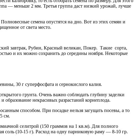
ти калибровку, то есть отобрать семена по размеру. Для этого
уппа — меньше 2 мм. Третья группа даст низкий урожай, лучше
 Полновесные семена опустятся на дно. Вот из этих семян и
ищенное от света место.
зский завтрак, Рубин, Красный великан, Покер. Такие сорта,
остью и их можно сохранить до середины ноября. Некоторые
чевины, 30 г суперфосфата и сернокислого калия.
м открытого грунта. Очень важно соблюдать глубину заделки
а и образование некрасивых разрастаний корнеплода.
санным способом. При посадке нельзя загущать посевы, а то
5 см.
ммиачной селитрой (150 граммов на 1 кв.м). Для полного
я соль (10-15 г). Расход на одну парниковую раму — 8-10 гр.