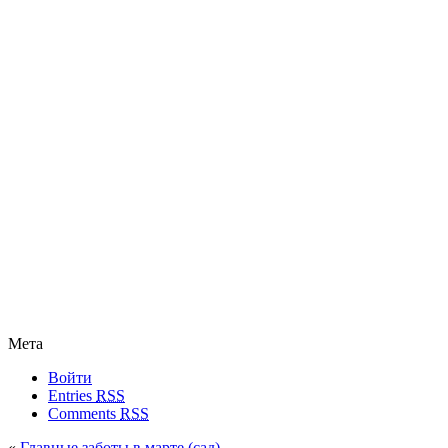
Мета
Войти
Entries
RSS
Comments
RSS
«
Главные заботы в марте (сад)