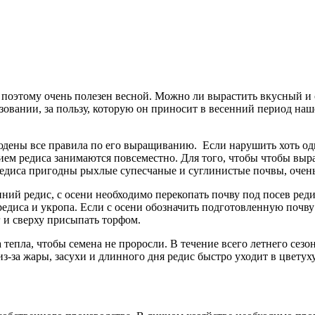
поэтому очень полезен весной. Можно ли вырастить вкусный и с
зовании, за пользу, которую он приносит в весенний период наш
юдены все правила по его выращиванию. Если нарушить хоть одно
ем редиса занимаются повсеместно. Для того, чтобы чтобы выр
я редиса пригодны рыхлые супесчаные и суглинистые почвы, очен
ний редис, с осени необходимо перекопать почву под посев реди
едиса и укропа. Если с осени обозначить подготовленную почву
г и сверху присыпать торфом.
 тепла, чтобы семена не проросли. В течение всего летнего сезо
из-за жары, засухи и длинного дня редис быстро уходит в цветух