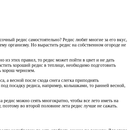
очный редис самостоятельно? Редис любят многие за его вкус,
ему организму. Но вырастить редис на собственном огороде не
 из этих правил, то редис может пойти в цвет и не дать
астить хороший редис в теплице, необходимо подготовить
ь хорош чернозем.
са, а весной после схода снега слегка приподнять
 под посадку редиса, например, колышками, то ранней весной,
на редис можно сеять многократно, чтобы все лето иметь на
у, поэтому во второй половине лета редис лучше не сажать.