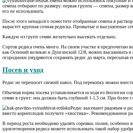
Семена можно использовать покупные и со
семена отбирают по размеру: первая группа — семена, размер 
его не использовать.
После этого ненадолго поместите отобранные семена в раствор 
вырастет крупная сочная редиска. Промытые и высушенные сем
Каждую из групп семян желательно высевать отдельно.
Сортов редиса очень много. На своем участке я предпочитаю в
как Осенний великан и Дунганский 12/8, можно высаживать в 
огородники умудряются сохранять редис до марта, пересыпав е
Посев и уход
Редис не переносит свежий навоз. Под перекопку можно внести 
Обычная норма посева устанавливается исходя из биологии сорт
семян в грунт: она должна быть глубиной 1-1,5 см. При более 
Редис высевают рядовым и ра
вместо корнеплодов получите «хвостики». Рекомендованное рас
В период роста необходимо удалять сорняки, полив, особенно 
удовлетворения редиса можете использовать такой набор удобрен