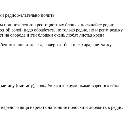
ки редис желательно полить.
шем при появлении крестоцветных блошек посыпайте редис
ной золой надо обработать не только редис, но и репу, редьку
ет на огороде и эти блошки очень любят листья хрена.
енно калия и железа, содержит белки, сахара, клетчатку.
метану (сметану), соль. Украсить кружочками вареного яйца.
вареного яйца нарезать на тонкие полоски и добавить в редис.