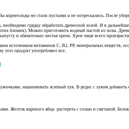
ы корнеплоды не стали пустыми и не потрескались. После убор
, необходимо грядку обработать древесной золой. И в дальней
 этих блошек). Можно приготовить водный настой из золы. Древес
капусту и обязательно листья хрена. Хрен чаще всего произраста
шим источником витаминов С, В2, РР, минеральных веществ, особ
му этот продукт употребляют все.
а
жочками, нашинковать зеленый лук. В редис с луком добавить с
ми. Желток вареного яйца растереть с солью и сметаной. Белок 