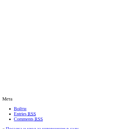
Мета
Войти
Entries
RSS
Comments
RSS
«
Посадка и уход за котовником в саду