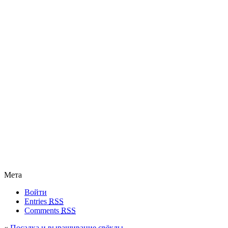
Мета
Войти
Entries
RSS
Comments
RSS
«
Посадка и выращивание свёклы