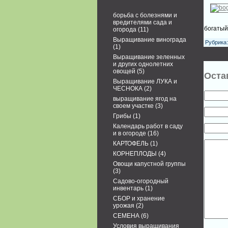
борьба с болезнями и
вредителями сада и
богатый
огорода
(11)
Выращивание винограда
Рубрика:
(1)
Выращивание зеленных
и других однолетних
овощей
(5)
Оста
Выращивание ЛУКА и
ЧЕСНОКА
(2)
выращивание ягод на
своем участке
(3)
Грибы
(1)
Календарь работ в саду
и в огороде
(16)
КАРТОФЕЛЬ
(1)
КОРНЕПЛОДЫ
(4)
Овощи капустной группы
(3)
Садово-огородный
инвентарь
(1)
СБОР и хранение
урожая
(2)
СЕМЕНА
(6)
Условия выращивания