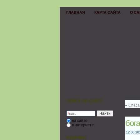
ГЛАВНАЯ
КАРТА САЙТА
О СА
ПОИСК ПО САЙТУ
«
Спаса
на сайте
бог
в интернете
12.06.20
РУБРИКИ