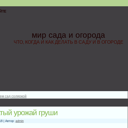
ЙТЕ
мир сада и огорода
ЧТО, КОГДА И КАК ДЕЛАТЬ В САДУ И В ОГОРОДЕ
ем сад соляркой
атый урожай груши
18 | Автор:
admin