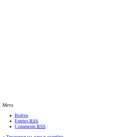
Мета
Войти
Entries
RSS
Comments
RSS
«
Трудимся на даче в октябре