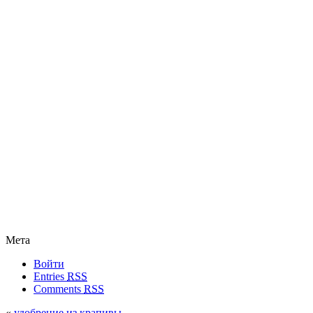
Мета
Войти
Entries
RSS
Comments
RSS
«
удобрение из крапивы