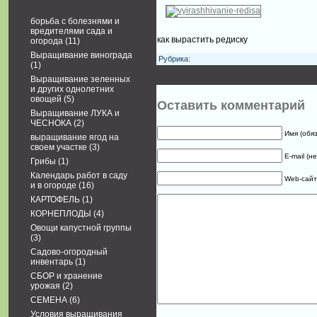
борьба с болезнями и
вредителями сада и
как вырастить редиску
огорода
(11)
Выращивание винограда
Рубрика:
(1)
Выращивание зеленных
и других однолетних
овощей
(5)
Оставить комментарий
Выращивание ЛУКА и
ЧЕСНОКА
(2)
Имя (обя
выращивание ягод на
своем участке
(3)
E-mail (н
Грибы
(1)
Календарь работ в саду
Web-сайт
и в огороде
(16)
КАРТОФЕЛЬ
(1)
КОРНЕПЛОДЫ
(4)
Овощи капустной группы
(3)
Садово-огородный
инвентарь
(1)
СБОР и хранение
урожая
(2)
СЕМЕНА
(6)
Условия выращивания