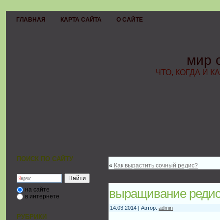
ГЛАВНАЯ
КАРТА САЙТА
О САЙТЕ
мир 
ЧТО, КОГДА И К
ПОИСК ПО САЙТУ
«
Как вырастить сочный редис?
на сайте
выращивание реди
в интернете
14.03.2014 | Автор:
admin
РУБРИКИ