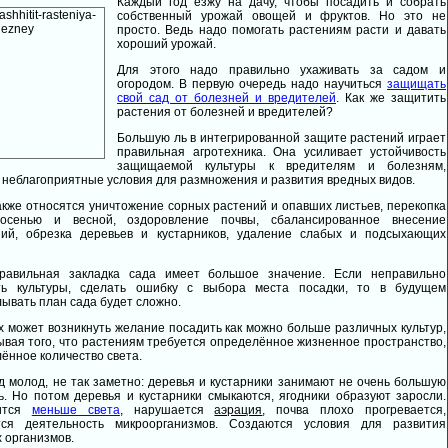
Каждый год езжу на дачу, чтобы посадить и собрать
собственный урожай овощей и фруктов. Но это не
просто. Ведь надо помогать растениям расти и давать
хороший урожай.
Для этого надо правильно ухаживать за садом и
огородом. В первую очередь надо научиться
защищать
свой сад от болезней и вредителей
. Как же защитить
растения от болезней и вредителей?
Большую ль в интегрированной защите растений играет
правильная агротехника. Она усиливает устойчивость
защищаемой культуры к вредителям и болезням,
 неблагоприятные условия для размножения и развития вредных видов.
акже относятся уничтожение сорных растений и опавших листьев, перекопка
осенью и весной, оздоровление почвы, сбалансированное внесение
ний, обрезка деревьев и кустарников, удаление слабых и подсыхающих
равильная закладка сада имеет большое значение. Если неправильно
ть культуры, сделать ошибку с выбора места посадки, то в будущем
ывать план сада будет сложно.
х может возникнуть желание посадить как можно больше различных культур,
ывая того, что растениям требуется определённое жизненное пространство,
ённое количество света.
д молод, не так заметно: деревья и кустарники занимают не очень большую
. Но потом деревья и кустарники смыкаются, ягодники образуют заросли.
вится
меньше света
, нарушается
аэрация
, почва плохо прогревается,
тся деятельность микроорганизмов. Создаются условия для развития
 организмов.