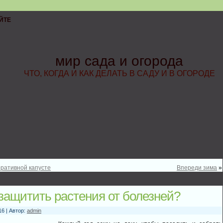
ЙТЕ
мир сада и огорода
ЧТО, КОГДА И КАК ДЕЛАТЬ В САДУ И В ОГОРОДЕ
оративной капусте
Впереди зима
»
 защитить растения от болезней?
16 | Автор:
admin