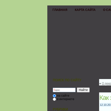
ГЛАВНАЯ
КАРТА САЙТА
О СА
ПОИСК ПО САЙТУ
«
О дек
на сайте
Как
в интернете
12.10.20
РУБРИКИ