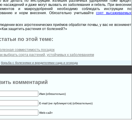
о всё делать по инструкции: излишек различных удобрений тоже вредят
ю насаждений и даже могут вызвать их заболевания и гибель. При внесении
лементов и макроудобрений необходимо соблюдать инструкции по
зованию и норм внесения. Обязательно учитывайте
сорт высаживаемых
людении всех агротехнических приёмов обработки почвы, у вас не возникнет
 «Как защитить растения от болезней?»
статьи по этой теме:
олезная совместимость посадок
ак выбрать сорта растений, устойчивых к заболеваниям
:
борьба с болезнями и вредителями сада и огорода
вить комментарий
Имя (обязательно)
E-mail (не публикуется) (обязательно)
Web-сайт