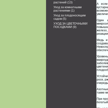
растений
(13)
А если
Уход за комнатными
кустарн
растениями
(1)
возмож
увеличи
Уход за плодоносящим
садом
(5)
Один и
УХОД ЗА ЦВЕТОЧНЫМИ
микроэ
ПОСАДКАМИ
(9)
повыша
железо,
реакции
Медь и
создава
Невосп
обеспеч
Уровен
макроуд
заболе
цветен
плодооб
Устойч
росе, р
очередь
Азотные
также м
При про
богатый