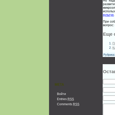
Но над
развити
микроэ
исполь
культур
.
При соб
вопрос:
Еще 
П
К
Рубрика
Оста
МЕТА
Войти
Entries
RSS
Comments
RSS