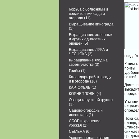
борьба с болезнями и
вредителями сада и
огорода
(11)
Выращивание винограда
(1)
Выращивание зеленных
и других однолетних
овощей
(5)
Выращивание ЛУКА и
ЧЕСНОКА
(2)
создаёт
выращивание ягод на
К ним т
своем участке
(3)
почвы 
Грибы
(1)
удобре
Календарь работ в саду
ветвей.
и в огороде
(16)
Даже п
КАРТОФЕЛЬ
(1)
высади
КОРНЕПЛОДЫ
(4)
передел
Овощи капустной группы
У многи
(3)
не учит
Садово-огородный
определ
инвентарь
(1)
Пока са
СБОР и хранение
площадь
урожая
(2)
Стано
СЕМЕНА
(6)
снижае
вредных
Условия выращивания