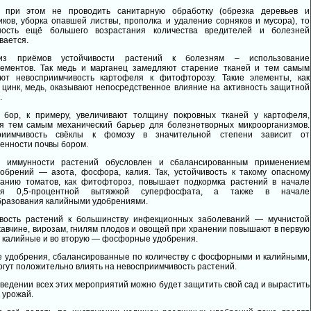
 при этом не проводить санитарную обработку (обрезка деревьев и
иков, уборка опавшей листвы, прополка и удаление сорняков и мусора), то
ность ещё большего возрастания количества вредителей и болезней
вается.
з приёмов устойчивости растений к болезням – использование
лементов. Так медь и марганец замедляют старение тканей и тем самым
ют невосприимчивость картофеля к фитофторозу. Такие элементы, как
 цинк, медь, оказывают непосредственное влияние на активность защитной
.
 бор, к примеру, увеличивают толщину покровных тканей у картофеля,
я тем самым механический барьер для болезнетворных микроорганизмов.
риимчивость свёклы к фомозу в значительной степени зависит от
енности почвы бором.
ь иммунности растений обусловлен и сбалансированным применением
обрений — азота, фосфора, калия. Так, устойчивость к такому опасному
ванию томатов, как фитофтороз, повышает подкормка растений в начале
ия 0,5-процентной вытяжкой суперфосфата, а также в начале
разования калийными удобрениями.
ивость растений к большинству инфекционных заболеваний — мучнистой
жавчине, вирозам, гнилям плодов и овощей при хранении повышают в первую
 калийные и во вторую — фосфорные удобрения.
 удобрения, сбалансированные по количеству с фосфорными и калийными,
огут положительно влиять на невосприимчивость растений.
ведении всех этих мероприятий можно будет защитить свой сад и вырастить
 урожай.