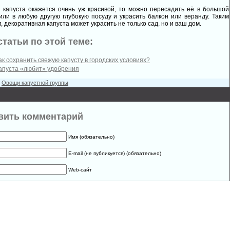
 капуста окажется очень уж красивой, то можно пересадить её в большой
или в любую другую глубокую посуду и украсить балкон или веранду. Таким
, декоративная капуста может украсить не только сад, но и ваш дом.
статьи по этой теме:
ак сохранить свежую капусту в городских условиях?
апуста «любит» удобрения
:
Овощи капустной группы
вить комментарий
Имя (обязательно)
E-mail (не публикуется) (обязательно)
Web-сайт