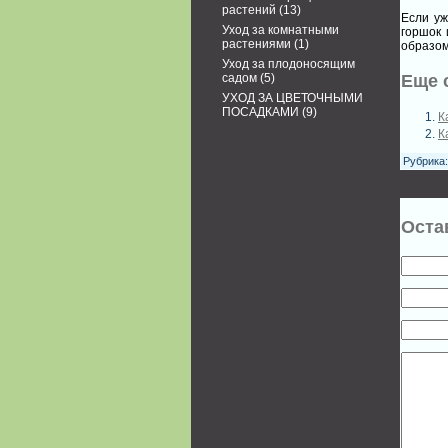
растений
(13)
Если уж
Уход за комнатными
горшок 
растениями
(1)
образом
Уход за плодоносящим
садом
(5)
Еще 
УХОД ЗА ЦВЕТОЧНЫМИ
ПОСАДКАМИ
(9)
К
К
Рубрика
Оста