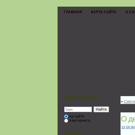
ГЛАВНАЯ
КАРТА САЙТА
О СА
ПОИСК ПО САЙТУ
«
Смягч
на сайте
О д
в интернете
12.10.20
РУБРИКИ