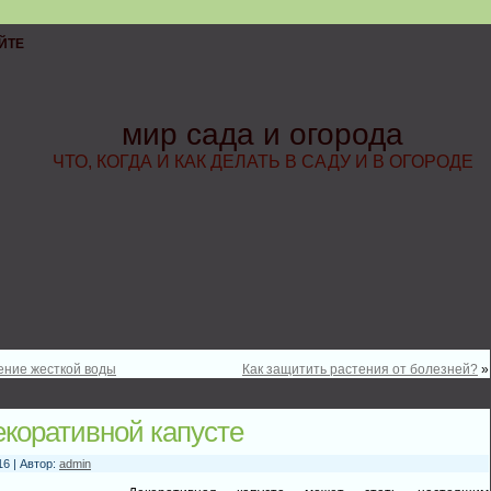
ЙТЕ
мир сада и огорода
ЧТО, КОГДА И КАК ДЕЛАТЬ В САДУ И В ОГОРОДЕ
ение жесткой воды
Как защитить растения от болезней?
»
екоративной капусте
16 | Автор:
admin