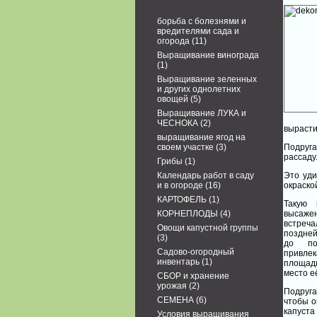
борьба с болезнями и
вредителями сада и
огорода
(11)
Выращивание винограда
(1)
Выращивание зеленных
и других однолетних
овощей
(5)
Выращивание ЛУКА и
ЧЕСНОКА
(2)
вырасти
выращивание ягод на
своем участке
(3)
Подруга
рассаду
Грибы
(1)
Календарь работ в саду
Это уди
и в огороде
(16)
окраско
КАРТОФЕЛЬ
(1)
Такую 
КОРНЕПЛОДЫ
(4)
высаже
встреча
Овощи капустной группы
поздней
(3)
до по
Садово-огородный
привле
инвентарь
(1)
площади
место е
СБОР и хранение
урожая
(2)
Подруга
СЕМЕНА
(6)
чтобы о
капуста
Условия выращивания