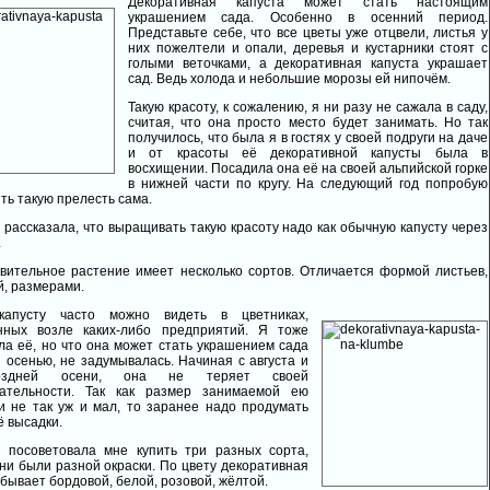
Декоративная капуста может стать настоящим
украшением сада. Особенно в осенний период.
Представьте себе, что все цветы уже отцвели, листья у
них пожелтели и опали, деревья и кустарники стоят с
голыми веточками, а декоративная капуста украшает
сад. Ведь холода и небольшие морозы ей нипочём.
Такую красоту, к сожалению, я ни разу не сажала в саду,
считая, что она просто место будет занимать. Но так
получилось, что была я в гостях у своей подруги на даче
и от красоты её декоративной капусты была в
восхищении. Посадила она её на своей альпийской горке
в нижней части по кругу. На следующий год попробую
ть такую прелесть сама.
 рассказала, что выращивать такую красоту надо как обычную капусту через
.
вительное растение имеет несколько сортов. Отличается формой листьев,
й, размерами.
капусту часто можно видеть в цветниках,
нных возле каких-либо предприятий. Я тоже
ла её, но что она может стать украшением сада
 осенью, не задумывалась. Начиная с августа и
здней осени, она не теряет своей
кательности. Так как размер занимаемой ею
 не так уж и мал, то заранее надо продумать
ё высадки.
 посоветовала мне купить три разных сорта,
ни были разной окраски. По цвету декоративная
 бывает бордовой, белой, розовой, жёлтой.