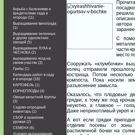
Прочита
посадко
борьба с болезнями и
решил
вредителями сада и
огорода
(11)
описан
Выращивание винограда
автора
(1)
заранее
Выращивание зеленных
и других однолетних
С помо
овощей
(5)
металли
Выращивание ЛУКА и
части-
ЧЕСНОКА
(2)
место п
выращивание ягод на
своем участке
(3)
Сооружать «клумбочки» вы
Грибы
(1)
колец отправили прошлогод
кострища. Потом несколько
Календарь работ в саду
и в огороде
(16)
компоста. Пока носили зе
КАРТОФЕЛЬ
(1)
разъяснение замысла.
КОРНЕПЛОДЫ
(4)
Оказалось, что плодовые д
Овощи капустной группы
грядки, к тому же под крон
(3)
неуютно, а главное — голо
Садово-огородный
Даже неприхотливый укроп и 
инвентарь
(1)
СБОР и хранение
А вот если грядки приподня
урожая
(2)
отделив посевы от зоны
СЕМЕНА
(6)
распиленной бочки на солне
Условия выращивания