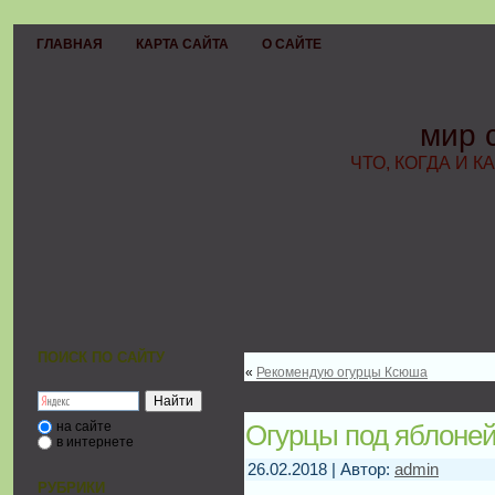
ГЛАВНАЯ
КАРТА САЙТА
О САЙТЕ
мир 
ЧТО, КОГДА И К
ПОИСК ПО САЙТУ
«
Рекомендую огурцы Ксюша
на сайте
Огурцы под яблоне
в интернете
26.02.2018 | Автор:
admin
РУБРИКИ