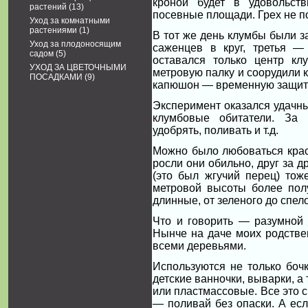
кроной будет в удовольст
растений
(13)
посевные площади. Грех не п
Уход за комнатными
растениями
(1)
В тот же день клумбы были 
Уход за плодоносящим
саженцев в круг, третья 
садом
(5)
оставался только центр кл
УХОД ЗА ЦВЕТОЧНЫМИ
метровую палку и соорудили
ПОСАДКАМИ
(9)
капюшон — временную защиту
Эксперимент оказался удачны
клумбовые обитатели. За
удобрять, поливать и т.д.
Можно было любоваться крас
росли они обильно, друг за 
(это был жгучий перец) тож
метровой высоты более полу
длинные, от зеленого до спел
Что и говорить — разумной 
Нынче на даче моих родстве
всеми деревьями.
Используются не только боч
детские ванночки, выварки, а
или пластмассовые. Все это 
— поливай без опаски. А есл