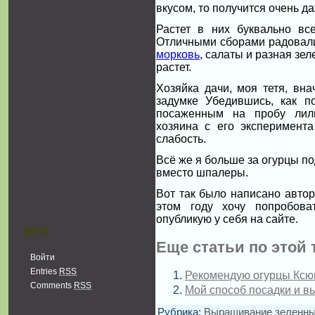
вкусом, то получится очень д
Растет в них буквально вс
Отличными сборами радовали 
морковь
, салаты и разная зел
растет.
Хозяйка дачи, моя тетя, вна
задумке Убедившись, как п
посаженным на пробу лили
хозяина с его эксперимент
слабость.
Всё же я больше за огурцы по
вместо шпалеры.
Вот так было написано автор
этом году хочу попробова
опубликую у себя на сайте.
МЕТА
Еще статьи по этой 
Войти
Entries
RSS
Рекомендую огурцы Кс
Comments
RSS
Мой способ посадки и 
Рубрика:
Выращивание зеленных