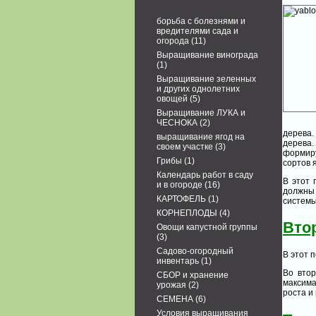
борьба с болезнями и
вредителями сада и
огорода
(11)
Выращивание винограда
(1)
Выращивание зеленных
и других однолетних
овощей
(5)
Выращивание ЛУКА и
ЧЕСНОКА
(2)
дерева
выращивание ягод на
дерева
своем участке
(3)
формиру
Грибы
(1)
сортов 
Календарь работ в саду
В этот 
и в огороде
(16)
должны
КАРТОФЕЛЬ
(1)
системы
КОРНЕПЛОДЫ
(4)
Вто
Овощи капустной группы
(3)
Садово-огородный
В этот 
инвентарь
(1)
Во вто
СБОР и хранение
максима
урожая
(2)
роста и
СЕМЕНА
(6)
Условия выращивания