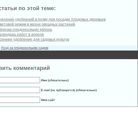
статьи по этой теме:
несение удобрений в почву при посадке плодовых деревьев
ветовой режим в жизни овощных растений
брезка плодоносящих яблонь
алендарь работ в апреле
сеннее удобрение для садовых культур
:
Уход за плодоносящим садом
вить комментарий
Имя (обязательно)
E-mail (не публикуется) (обязательно)
Web-сайт