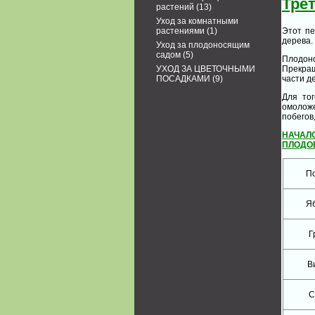
Тре
растений
(13)
Уход за комнатными
Этот пе
растениями
(1)
дерева.
Уход за плодоносящим
садом
(5)
Плодон
Прекращ
УХОД ЗА ЦВЕТОЧНЫМИ
части д
ПОСАДКАМИ
(9)
Для тог
омоложе
побегов
НАЧАЛ
ПЛОДО
П
Я
Г
В
С