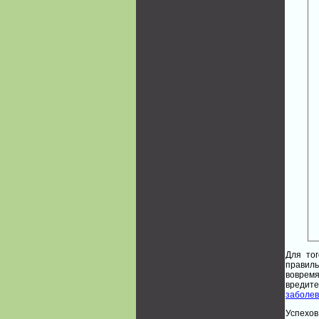
Для тог
правиль
вовремя
вредите
заболе
Успехов