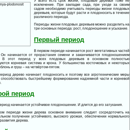
У всего есть срок жизни, плодовые деревья тоже не
исключение. При закладке сада, при уходе за своим
садом необходимо учитывать периоды жизни плодовых
деревьев, которые будут расти и плодоносить в течение
различного периода.
Периоды жизни плодовых деревьев можно разделить на
три основных периода: рост, плодоношение и усыхание.
Первый период
В первом периоде начинается рост вегетативных частей
. Он начинается от прорастания семени и заканчивается плодоношением
. В этот период у всех плодовых деревьев в основном полностью
ются корневая система и крона. У большинства косточковых и некоторых
яблонь и груш – на четвёртом-пятом.
период дерево начинает плодоносить и поэтому все агротехнические меры
 способствовать быстрейшему формированию надземной части и корневой
.
рой период
период начинается устойчивое плодоношение. И длится до его затухания.
ром периоде жизни дерева основное внимание следует сосредоточить на
льном получении устойчивого, высокого урожая, обеспечении нормального
 развития дерева.