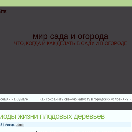
ЙТЕ
мир сада и огорода
ЧТО, КОГДА И КАК ДЕЛАТЬ В САДУ И В ОГОРОДЕ
 семян на бумаге
Как сохранить свежую капусту в городских условиях?
»
иоды жизни плодовых деревьев
16 | Автор:
admin