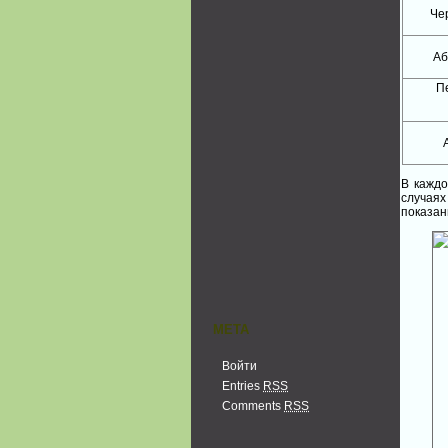
Че
Аб
П
В каждо
случаях
показан
МЕТА
Войти
Entries
RSS
Comments
RSS