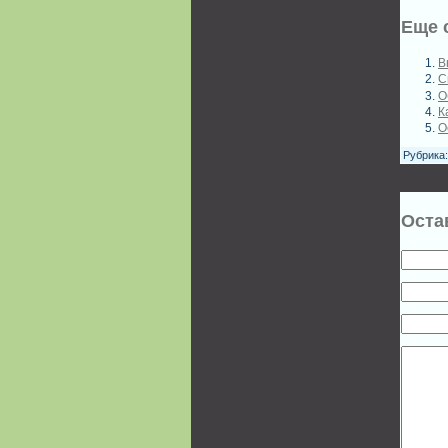
Еще 
В
С
О
К
О
Рубрика
Оста