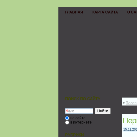
ГЛАВНАЯ
КАРТА САЙТА
О СА
ПОИСК ПО САЙТУ
«
Посев
на сайте
Пер
в интернете
15.11.20
РУБРИКИ