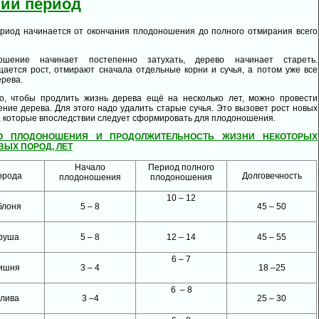
тий период
риод начинается от окончания плодоношения до полного отмирания всего
ошение начинает постепенно затухать, дерево начинает стареть.
ается рост, отмирают сначала отдельные корни и сучья, а потом уже все
ерева.
о, чтобы продлить жизнь дерева ещё на несколько лет, можно провести
ние дерева. Для этого надо удалить старые сучья. Это вызовет рост новых
, которые впоследствии следует сформировать для плодоношения.
О ПЛОДОНОШЕНИЯ И ПРОДОЛЖИТЕЛЬНОСТЬ ЖИЗНИ НЕКОТОРЫХ
ВЫХ ПОРОД, ЛЕТ
Начало
Период полного
орода
Долговечность
плодоношения
плодоношения
10 – 12
блоня
5 – 8
45 – 50
руша
5 – 8
12 – 14
45 – 55
6 – 7
ишня
3 – 4
18 –25
6 – 8
лива
3 –4
25 – 30