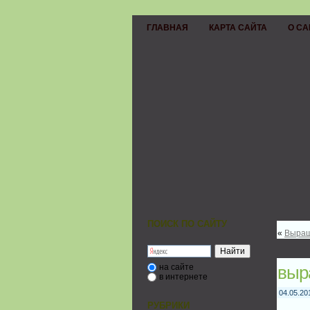
ГЛАВНАЯ
КАРТА САЙТА
О СА
ПОИСК ПО САЙТУ
«
Выращ
на сайте
выр
в интернете
04.05.20
РУБРИКИ