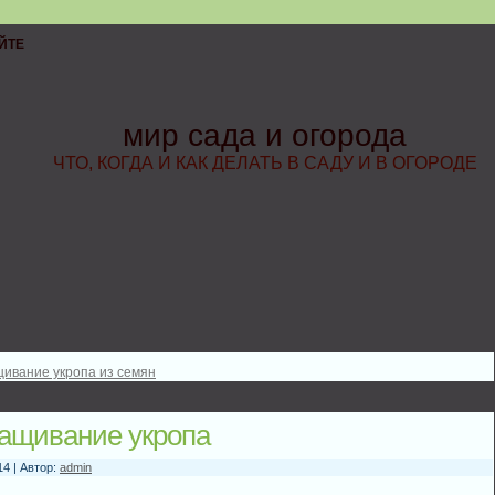
ЙТЕ
мир сада и огорода
ЧТО, КОГДА И КАК ДЕЛАТЬ В САДУ И В ОГОРОДЕ
ивание укропа из семян
ащивание укропа
14 | Автор:
admin