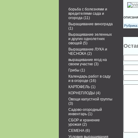
борьба с болезнями и
вредителями сада и
описани
огорода
(11)
Выращивание винограда
Рубрика:
(1)
Выращивание зеленных
и других однолетних
овощей
(5)
Оста
Выращивание ЛУКА и
ЧЕСНОКА
(2)
выращивание ягод на
своем участке
(3)
Грибы
(1)
Календарь работ в саду
и в огороде
(16)
КАРТОФЕЛЬ
(1)
КОРНЕПЛОДЫ
(4)
Овощи капустной группы
(3)
Садово-огородный
инвентарь
(1)
СБОР и хранение
урожая
(2)
СЕМЕНА
(6)
Условия выращивания