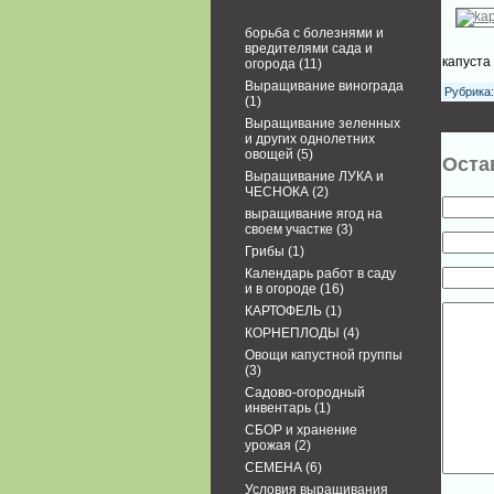
борьба с болезнями и
вредителями сада и
капуста
огорода
(11)
Выращивание винограда
Рубрика:
(1)
Выращивание зеленных
и других однолетних
овощей
(5)
Оста
Выращивание ЛУКА и
ЧЕСНОКА
(2)
выращивание ягод на
своем участке
(3)
Грибы
(1)
Календарь работ в саду
и в огороде
(16)
КАРТОФЕЛЬ
(1)
КОРНЕПЛОДЫ
(4)
Овощи капустной группы
(3)
Садово-огородный
инвентарь
(1)
СБОР и хранение
урожая
(2)
СЕМЕНА
(6)
Условия выращивания