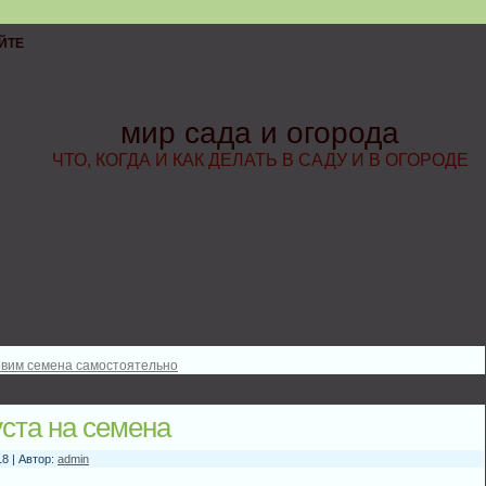
ЙТЕ
мир сада и огорода
ЧТО, КОГДА И КАК ДЕЛАТЬ В САДУ И В ОГОРОДЕ
овим семена самостоятельно
уста на семена
18 | Автор:
admin