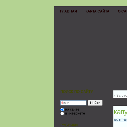
ГЛАВНАЯ
КАРТА САЙТА
О СА
ПОИСК ПО САЙТУ
«
Загот
на сайте
кап
в интернете
05.11.20
РУБРИКИ